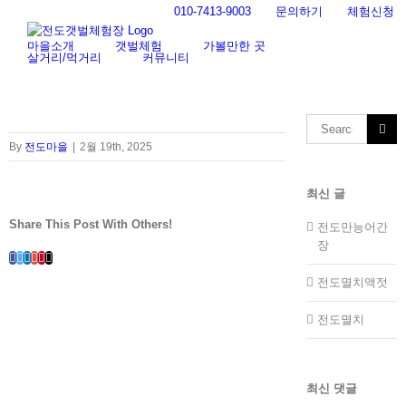
Skip
010-7413-9003
문의하기
체험신청
to
content
마을소개
갯벌체험
가볼만한 곳
살거리/먹거리
커뮤니티
Search
for:
By
전도마을
|
2월 19th, 2025
최신 글
Share This Post With Others!
전도만능어간
장
Facebook
Twitter
LinkedIn
Whatsapp
Google+
Pinterest
Email
전도멸치액젓
전도멸치
최신 댓글