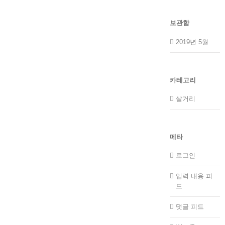
보관함
2019년 5월
카테고리
살거리
메타
로그인
입력 내용 피
드
댓글 피드