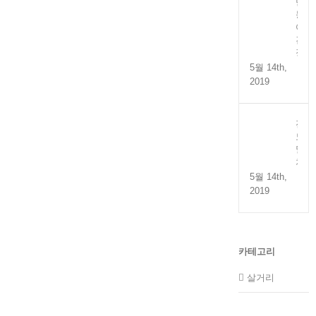
만
능
어
간
장
5월 14th,
2019
전
도
멸
치
5월 14th,
2019
카테고리
살거리