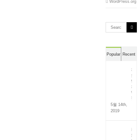
WordPress.org
Search
for:
Popular
Recent
전
도
멸
치
액
젓
5월 14th,
2019
전
도