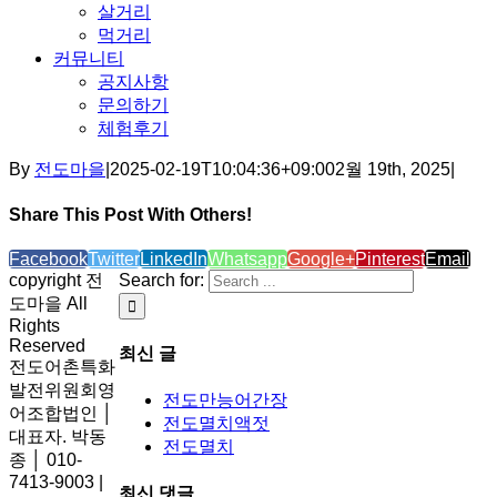
살거리
먹거리
커뮤니티
공지사항
문의하기
체험후기
By
전도마을
|
2025-02-19T10:04:36+09:00
2월 19th, 2025
|
Share This Post With Others!
Facebook
Twitter
LinkedIn
Whatsapp
Google+
Pinterest
Email
copyright 전
Search for:
도마을 All
Rights
Reserved
최신 글
전도어촌특화
발전위원회영
전도만능어간장
어조합법인 │
전도멸치액젓
대표자. 박동
전도멸치
종 │ 010-
7413-9003 |
최신 댓글