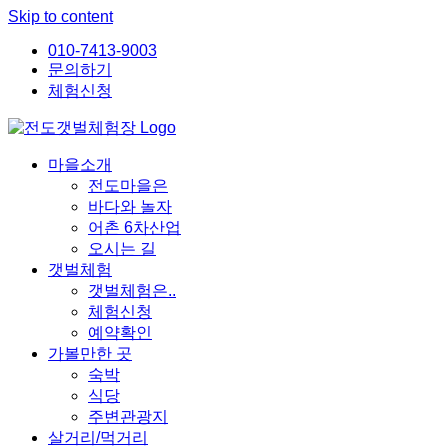
Skip to content
010-7413-9003
문의하기
체험신청
마을소개
전도마을은
바다와 놀자
어촌 6차산업
오시는 길
갯벌체험
갯벌체험은..
체험신청
예약확인
가볼만한 곳
숙박
식당
주변관광지
살거리/먹거리