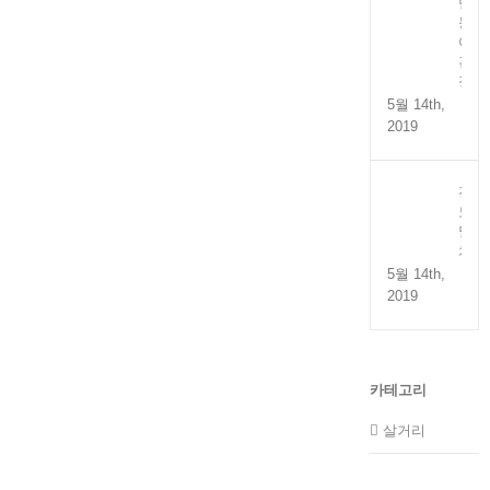
만
능
어
간
장
5월 14th,
2019
전
도
멸
치
5월 14th,
2019
카테고리
살거리