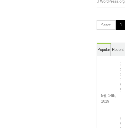
WordPress.org
Search
for:
Popular
Recent
전
도
멸
치
액
젓
5월 14th,
2019
전
도