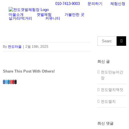
Skip
010-7413-9003
문의하기
체험신청
to
content
마을소개
갯벌체험
가볼만한 곳
살거리/먹거리
커뮤니티
Search
for:
By
전도마을
|
2월 19th, 2025
최신 글
Share This Post With Others!
전도만능어간
장
Facebook
Twitter
LinkedIn
Whatsapp
Google+
Pinterest
Email
전도멸치액젓
전도멸치
최신 댓글