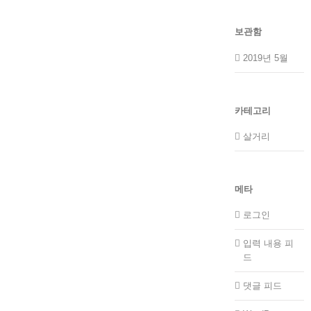
보관함
2019년 5월
카테고리
살거리
메타
로그인
입력 내용 피
드
댓글 피드