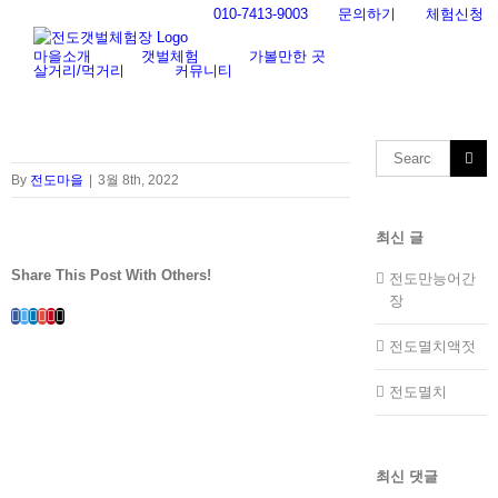
Skip
010-7413-9003
문의하기
체험신청
to
content
마을소개
갯벌체험
가볼만한 곳
살거리/먹거리
커뮤니티
Search
for:
By
전도마을
|
3월 8th, 2022
최신 글
Share This Post With Others!
전도만능어간
장
Facebook
Twitter
LinkedIn
Whatsapp
Google+
Pinterest
Email
전도멸치액젓
전도멸치
최신 댓글