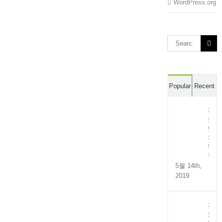
WordPress.org
Search
for:
Popular
Recent
전
도
멸
치
액
젓
5월 14th,
2019
전
도