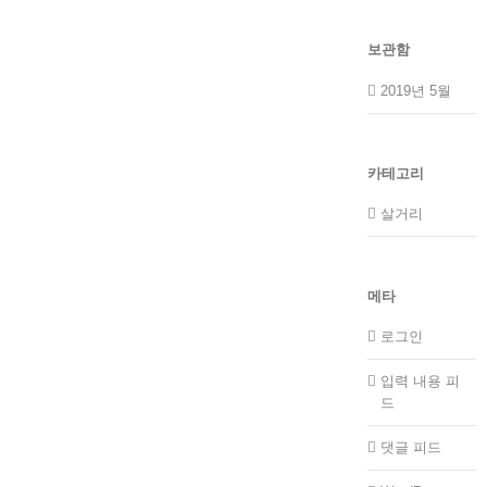
보관함
2019년 5월
카테고리
살거리
메타
로그인
입력 내용 피
드
댓글 피드