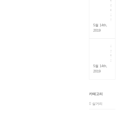
만
능
어
간
장
5월 14th,
2019
전
도
멸
치
5월 14th,
2019
카테고리
살거리