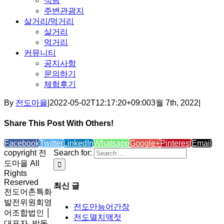
식당
주변관광지
살거리/먹거리
살거리
먹거리
커뮤니티
공지사항
문의하기
체험후기
By
전도마을
|
2022-05-02T12:17:20+09:00
3월 7th, 2022
|
Share This Post With Others!
Facebook
Twitter
LinkedIn
Whatsapp
Google+
Pinterest
Email
copyright 전
Search for:
도마을 All
Rights
Reserved
최신 글
전도어촌특화
발전위원회영
전도만능어간장
어조합법인 │
전도멸치액젓
대표자. 박동