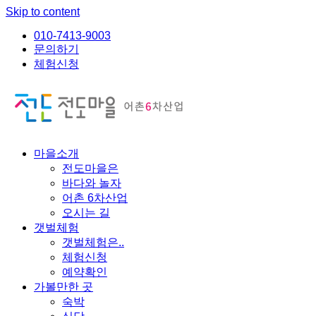
Skip to content
010-7413-9003
문의하기
체험신청
마을소개
전도마을은
바다와 놀자
어촌 6차산업
오시는 길
갯벌체험
갯벌체험은..
체험신청
예약확인
가볼만한 곳
숙박