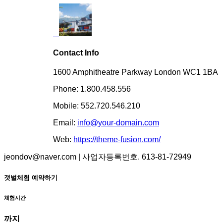
Contact Info
1600 Amphitheatre Parkway London WC1 1BA
Phone: 1.800.458.556
Mobile: 552.720.546.210
Email:
info@your-domain.com
Web:
https://theme-fusion.com/
jeondov@naver.com | 사업자등록번호. 613-81-72949
갯벌체험 예약하기
체험시간
까지