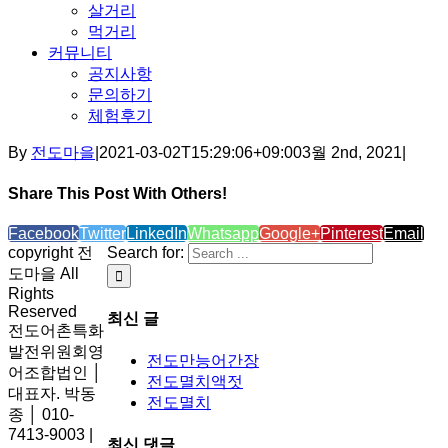
살거리
먹거리
커뮤니티
공지사항
문의하기
체험후기
By
전도마을
|
2021-03-02T15:29:06+09:00
3월 2nd, 2021
|
Share This Post With Others!
Facebook
Twitter
LinkedIn
Whatsapp
Google+
Pinterest
Email
copyright 전
Search for:
도마을 All
Rights
Reserved
최신 글
전도어촌특화
발전위원회영
전도만능어간장
어조합법인 │
전도멸치액젓
대표자. 박동
전도멸치
종 │ 010-
7413-9003 |
최신 댓글