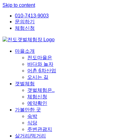
Skip to content
010-7413-9003
문의하기
체험신청
마을소개
전도마을은
바다와 놀자
어촌 6차산업
오시는 길
갯벌체험
갯벌체험은..
체험신청
예약확인
가볼만한 곳
숙박
식당
주변관광지
살거리/먹거리