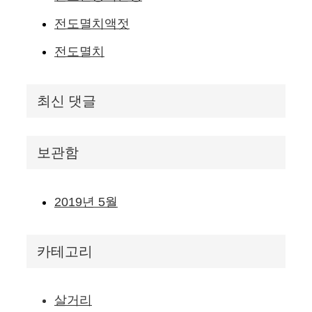
전도멸치액젓
전도멸치
최신 댓글
보관함
2019년 5월
카테고리
살거리