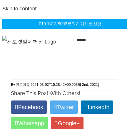
Skip to content
010-7413-9003
문의하기
체험신청
By
전도마을
|
2021-03-02T15:28:42+09:00
3월 2nd, 2021
|
Share This Post With Others!
Facebook
Twitter
LinkedIn
Whatsapp
Google+