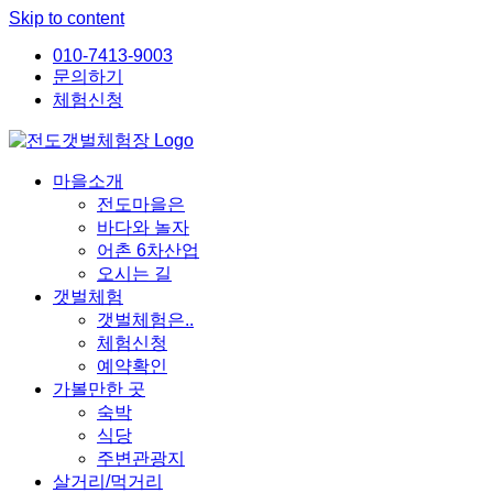
Skip to content
010-7413-9003
문의하기
체험신청
마을소개
전도마을은
바다와 놀자
어촌 6차산업
오시는 길
갯벌체험
갯벌체험은..
체험신청
예약확인
가볼만한 곳
숙박
식당
주변관광지
살거리/먹거리