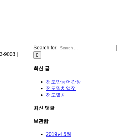
Search for:
003 |
최신 글
전도만능어간장
전도멸치액젓
전도멸치
최신 댓글
보관함
2019년 5월