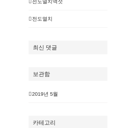
전도멸치액젓
전도멸치
최신 댓글
보관함
2019년 5월
카테고리