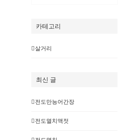
카테고리
살거리
최신 글
전도만능어간장
전도멸치액젓
전도멸치