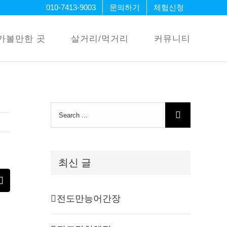
010-7413-9003
문의하기
체험신청
가볼만한 곳
살거리/먹거리
커뮤니티
Search
for:
최신 글
erest
Email
전도만능어간장