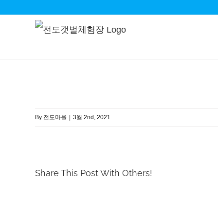
Skip
to
content
By
전도마을
|
3월 2nd, 2021
Share This Post With Others!