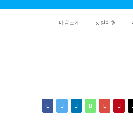
마을소개
갯벌체험
Facebook
Twitter
LinkedIn
Whatsapp
Google+
Pint