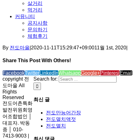
살거리
먹거리
커뮤니티
공지사항
문의하기
체험후기
By
전도마을
|
2020-11-11T15:29:47+09:00
11월 1st, 2020
|
Share This Post With Others!
Facebook
Twitter
LinkedIn
Whatsapp
Google+
Pinterest
Email
copyright 전
Search for:
도마을 All
Rights
Reserved
최신 글
전도어촌특화
발전위원회영
전도만능어간장
어조합법인 │
전도멸치액젓
대표자. 박동
전도멸치
종 │ 010-
7413-9003 |
최신 댓글