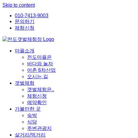
Skip to content
010-7413-9003
문의하기
체험신청
마을소개
전도마을은
바다와 놀자
어촌 6차산업
오시는 길
갯벌체험
갯벌체험은..
체험신청
예약확인
가볼만한 곳
숙박
식당
주변관광지
살거리/먹거리