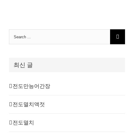
Search
for:
최신 글
전도만능어간장
전도멸치액젓
전도멸치