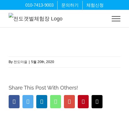
Skip
010-7413-9003
문의하기
체험신청
to
content
By
전도마을
|
5월 20th, 2020
Share This Post With Others!
Facebook
Twitter
LinkedIn
Whatsapp
Google+
Pinterest
Email