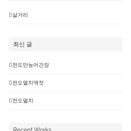
살거리
최신 글
전도만능어간장
전도멸치액젓
전도멸치
Recent Works