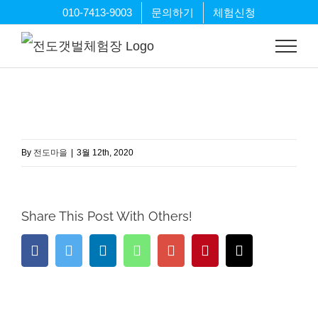
Skip
010-7413-9003
문의하기
체험신청
to
content
By
전도마을
|
3월 12th, 2020
Share This Post With Others!
Facebook
Twitter
LinkedIn
Whatsapp
Google+
Pinterest
Email