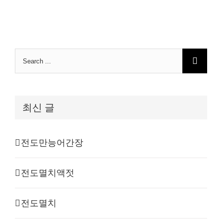
Search
for:
최신 글
전도만능어간장
전도멸치액젓
전도멸치