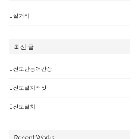
살거리
최신 글
전도만능어간장
전도멸치액젓
전도멸치
Recent Works