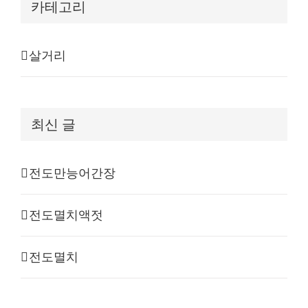
카테고리
살거리
최신 글
전도만능어간장
전도멸치액젓
전도멸치