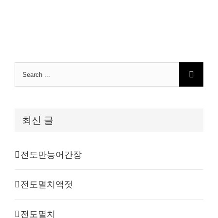
Search
for:
최신 글
전도만능어간장
전도멸치액젓
전도멸치