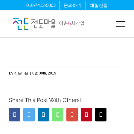
Skip
010-7413-9003
문의하기
체험신청
to
content
By
전도마을
|
8월 30th, 2019
Share This Post With Others!
Facebook
Twitter
LinkedIn
Whatsapp
Google+
Pinterest
Email