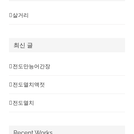
살거리
최신 글
전도만능어간장
전도멸치액젓
전도멸치
Recent Works