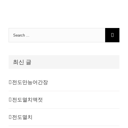
Search
for:
최신 글
전도만능어간장
전도멸치액젓
전도멸치