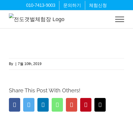
Skip
010-7413-9003
문의하기
체험신청
to
content
By
|
7월 10th, 2019
Share This Post With Others!
Facebook
Twitter
LinkedIn
Whatsapp
Google+
Pinterest
Email