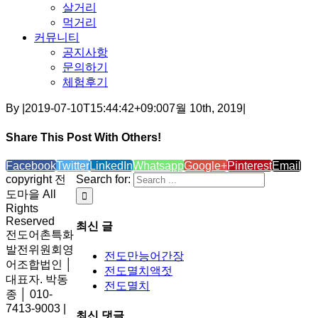
살거리
먹거리
커뮤니티
공지사항
문의하기
체험후기
By
|
2019-07-10T15:44:42+09:00
7월 10th, 2019
|
Share This Post With Others!
Facebook
Twitter
LinkedIn
Whatsapp
Google+
Pinterest
Email
copyright 전
Search for:
도마을 All
Rights
Reserved
최신 글
전도어촌특화
발전위원회영
전도만능어간장
어조합법인 │
전도멸치액젓
대표자. 박동
전도멸치
종 │ 010-
7413-9003 |
최신 댓글