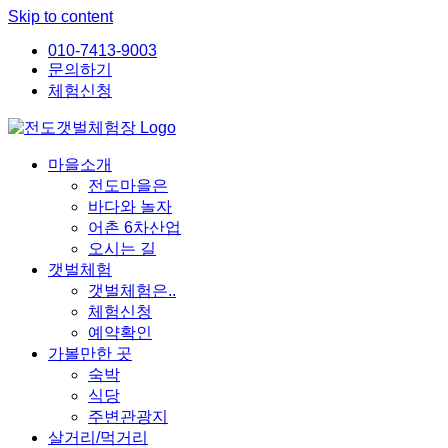
Skip to content
010-7413-9003
문의하기
체험신청
마을소개
전도마을은
바다와 놀자
어촌 6차산업
오시는 길
갯벌체험
갯벌체험은..
체험신청
예약확인
가볼만한 곳
숙박
식당
주변관광지
살거리/먹거리