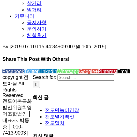
살거리
먹거리
커뮤니티
공지사항
문의하기
체험후기
By
|
2019-07-10T15:44:34+09:00
7월 10th, 2019
|
Share This Post With Others!
Facebook
Twitter
LinkedIn
Whatsapp
Google+
Pinterest
Email
copyright 전
Search for:
도마을 All
Rights
Reserved
최신 글
전도어촌특화
발전위원회영
전도만능어간장
어조합법인 │
전도멸치액젓
대표자. 박동
전도멸치
종 │ 010-
7413-9003 |
최신 댓글