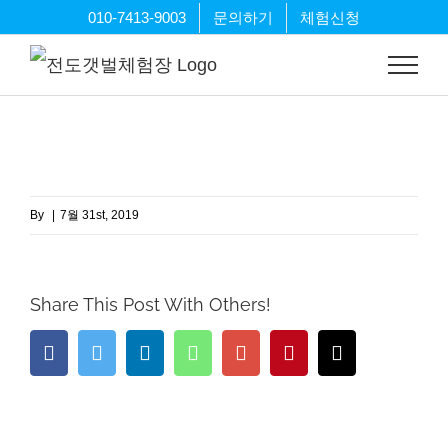
Skip
010-7413-9003
문의하기
체험신청
to
content
By
|
7월 31st, 2019
Share This Post With Others!
Facebook
Twitter
LinkedIn
Whatsapp
Google+
Pinterest
Email