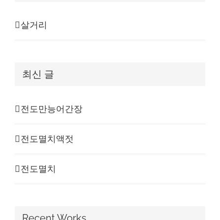
살거리
최신 글
전도만능어간장
전도멸치액젓
전도멸치
Recent Works