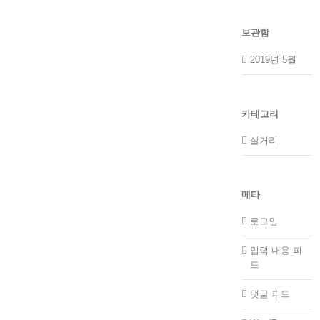
보관함
2019년 5월
카테고리
살거리
메타
로그인
입력 내용 피
드
댓글 피드