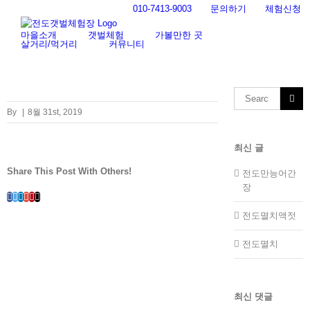
Skip
010-7413-9003
문의하기
체험신청
to
content
마을소개
갯벌체험
가볼만한 곳
살거리/먹거리
커뮤니티
Search
for:
By
|
8월 31st, 2019
최신 글
Share This Post With Others!
전도만능어간
장
Facebook
Twitter
LinkedIn
Whatsapp
Google+
Pinterest
Email
전도멸치액젓
전도멸치
최신 댓글