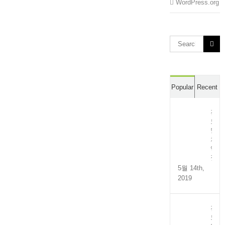
WordPress.org
Search
for:
Popular
Recent
전
도
멸
치
액
젓
5월 14th,
2019
전
도