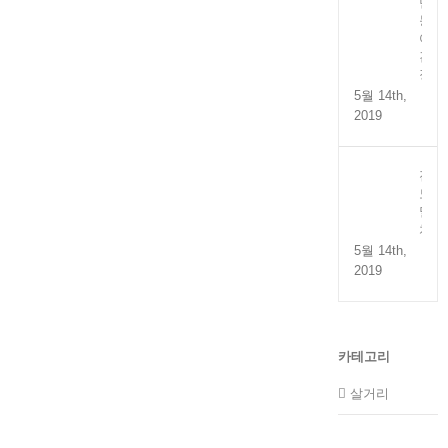
만
능
어
간
장
5월 14th,
2019
전
도
멸
치
5월 14th,
2019
카테고리
살거리