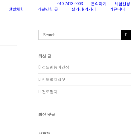
010-7413-9003
문의하기
체험신청
갯벌체험
가볼만한 곳
살거리/먹거리
커뮤니티
Search
for:
최신 글
전도만능어간장
전도멸치액젓
전도멸치
최신 댓글
보관함