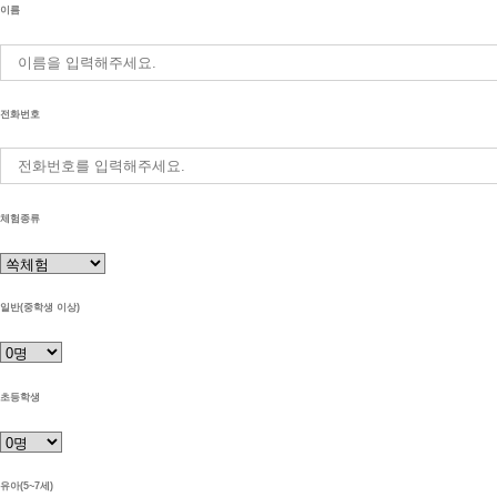
이름
전화번호
체험종류
일반(중학생 이상)
초등학생
유아(5~7세)