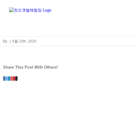
Skip
to
content
By
|
5월 15th, 2020
Share This Post With Others!
Facebook
Twitter
LinkedIn
Whatsapp
Google+
Pinterest
Email