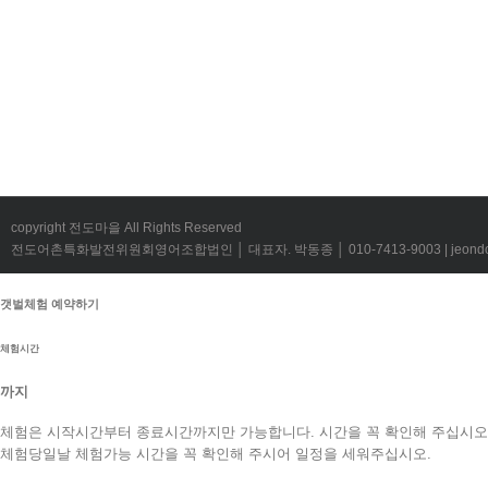
copyright 전도마을 All Rights Reserved
전도어촌특화발전위원회영어조합법인 │ 대표자. 박동종 │ 010-7413-9003 | jeondov@
갯벌체험 예약하기
체험시간
까지
체험은 시작시간부터 종료시간까지만 가능합니다. 시간을 꼭 확인해 주십시오
체험당일날 체험가능 시간을 꼭 확인해 주시어 일정을 세워주십시오.