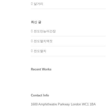
살거리
최신 글
전도만능어간장
전도멸치액젓
전도멸치
Recent Works
Contact Info
1600 Amphitheatre Parkway London WC1 1BA