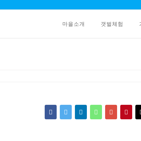
마을소개
갯벌체험
Facebook
Twitter
LinkedIn
Whatsapp
Google+
Pint