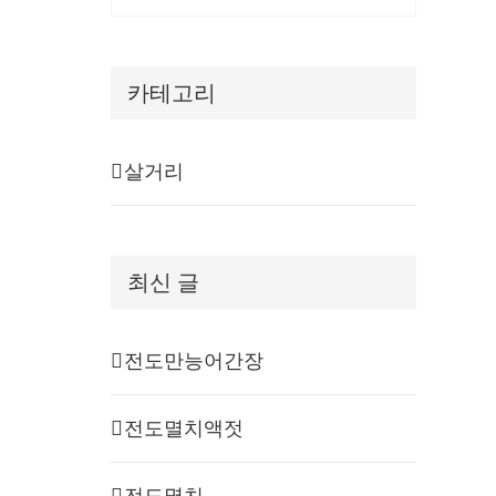
카테고리
살거리
최신 글
전도만능어간장
전도멸치액젓
전도멸치