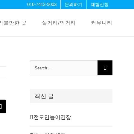
010-7413-9003
문의하기
체험신청
가볼만한 곳
살거리/먹거리
커뮤니티
Search
for:
최신 글
erest
Email
전도만능어간장