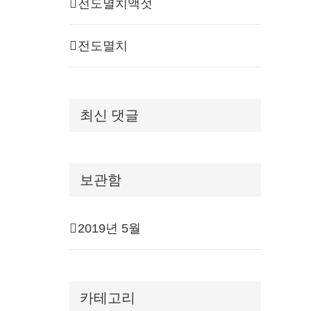
전도멸치액젓
전도멸치
최신 댓글
보관함
2019년 5월
카테고리