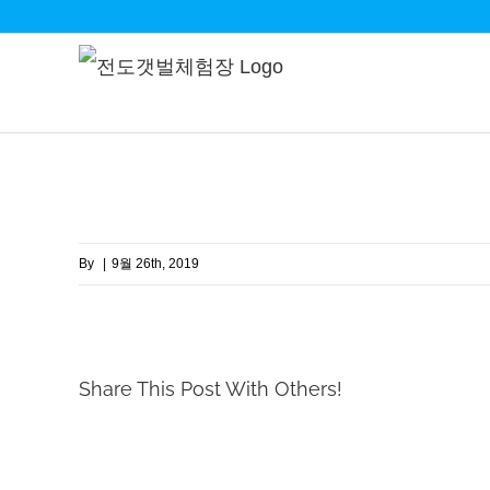
Skip
to
content
By
|
9월 26th, 2019
Share This Post With Others!