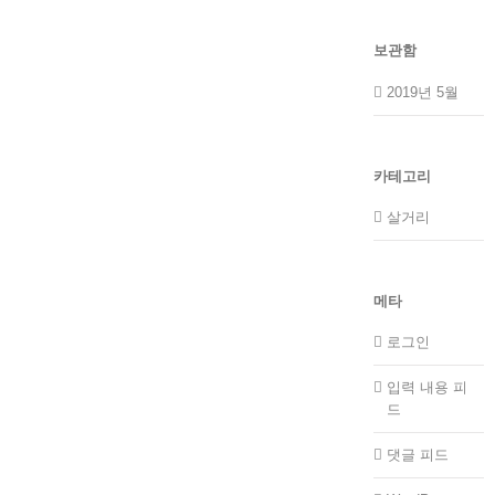
보관함
2019년 5월
카테고리
살거리
메타
로그인
입력 내용 피
드
댓글 피드