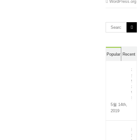
WordPress.org
Search
for:
Popular
Recent
전
도
멸
치
액
젓
5월 14th,
2019
전
도