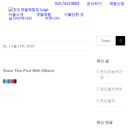
Skip
010-7413-9003
문의하기
체험신청
to
content
마을소개
갯벌체험
가볼만한 곳
살거리/먹거리
커뮤니티
Search
for:
By
|
4월 17th, 2020
최신 글
Share This Post With Others!
전도만능어간
장
Facebook
Twitter
LinkedIn
Whatsapp
Google+
Pinterest
Email
전도멸치액젓
전도멸치
최신 댓글