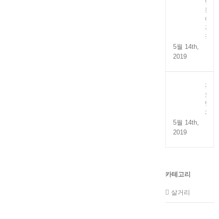
만
능
어
간
장
5월 14th,
2019
전
도
멸
치
5월 14th,
2019
카테고리
살거리