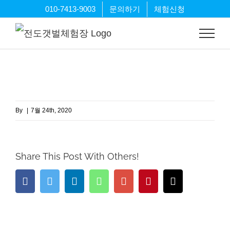
Skip
010-7413-9003
문의하기
체험신청
to
content
By
|
7월 24th, 2020
Share This Post With Others!
Facebook
Twitter
LinkedIn
Whatsapp
Google+
Pinterest
Email