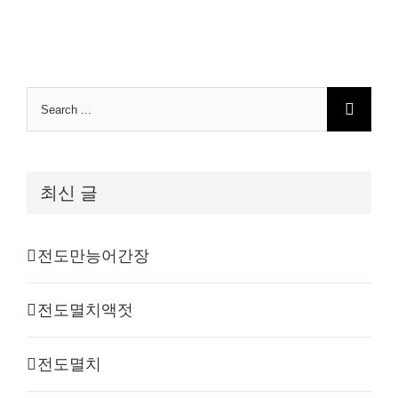
Search
for:
최신 글
전도만능어간장
전도멸치액젓
전도멸치