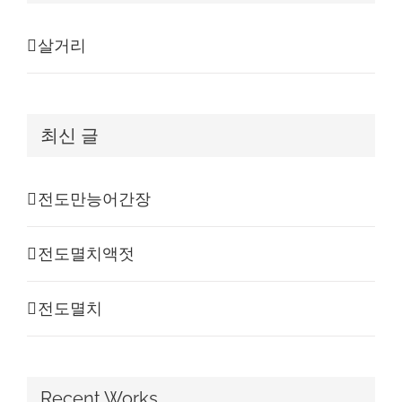
살거리
최신 글
전도만능어간장
전도멸치액젓
전도멸치
Recent Works