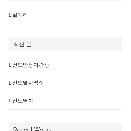
살거리
최신 글
전도만능어간장
전도멸치액젓
전도멸치
Recent Works