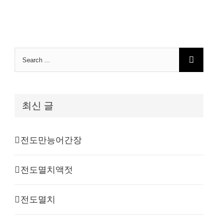
Search
for:
최신 글
전도만능어간장
전도멸치액젓
전도멸치