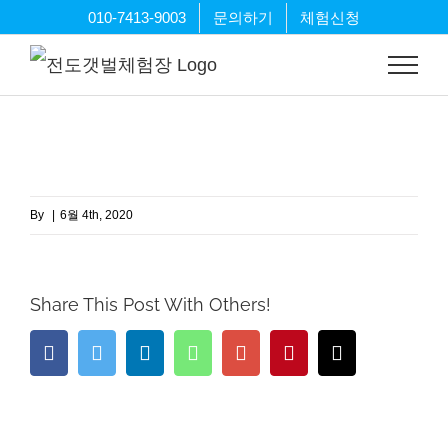
Skip
010-7413-9003
문의하기
체험신청
to
content
By
|
6월 4th, 2020
Share This Post With Others!
Facebook
Twitter
LinkedIn
Whatsapp
Google+
Pinterest
Email