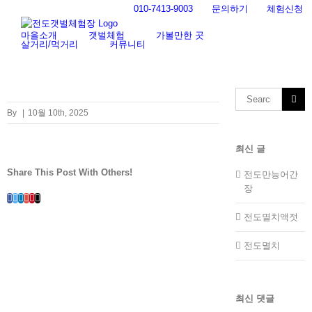
Skip
010-7413-9003
문의하기
체험신청
to
content
마을소개
갯벌체험
가볼만한 곳
살거리/먹거리
커뮤니티
Search
for:
By
|
10월 10th, 2025
최신 글
Share This Post With Others!
전도만능어간
장
Facebook
Twitter
LinkedIn
Whatsapp
Google+
Pinterest
Email
전도멸치액젓
전도멸치
최신 댓글