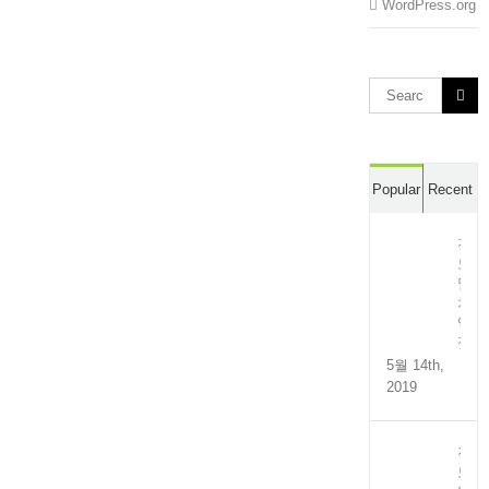
WordPress.org
Search
for:
Popular
Recent
전
도
멸
치
액
젓
5월 14th,
2019
전
도