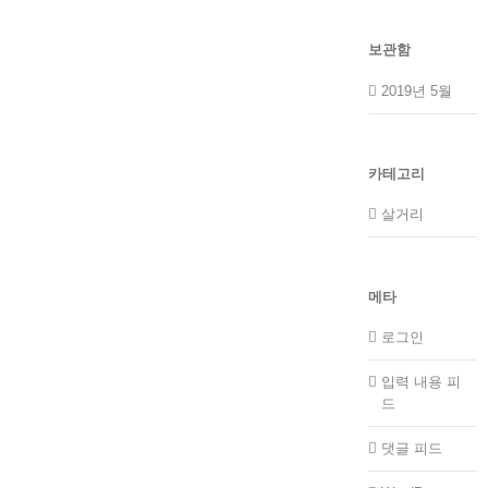
보관함
2019년 5월
카테고리
살거리
메타
로그인
입력 내용 피
드
댓글 피드