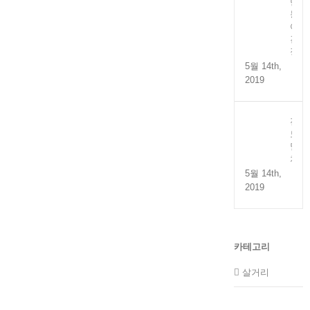
만
능
어
간
장
5월 14th,
2019
전
도
멸
치
5월 14th,
2019
카테고리
살거리