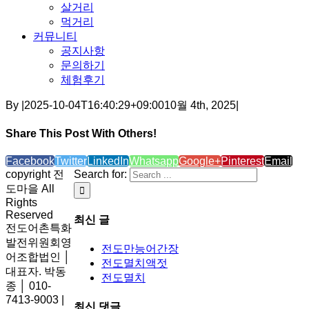
살거리
먹거리
커뮤니티
공지사항
문의하기
체험후기
By
|
2025-10-04T16:40:29+09:00
10월 4th, 2025
|
Share This Post With Others!
Facebook
Twitter
LinkedIn
Whatsapp
Google+
Pinterest
Email
copyright 전
Search for:
도마을 All
Rights
Reserved
최신 글
전도어촌특화
발전위원회영
전도만능어간장
어조합법인 │
전도멸치액젓
대표자. 박동
전도멸치
종 │ 010-
7413-9003 |
최신 댓글