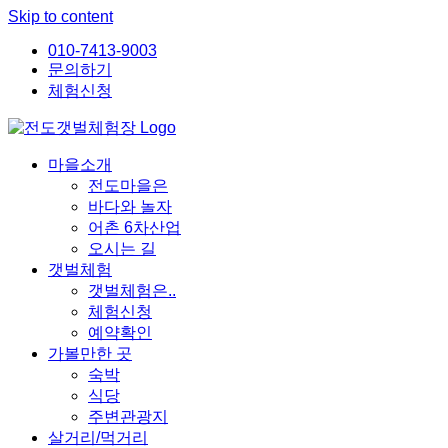
Skip to content
010-7413-9003
문의하기
체험신청
마을소개
전도마을은
바다와 놀자
어촌 6차산업
오시는 길
갯벌체험
갯벌체험은..
체험신청
예약확인
가볼만한 곳
숙박
식당
주변관광지
살거리/먹거리