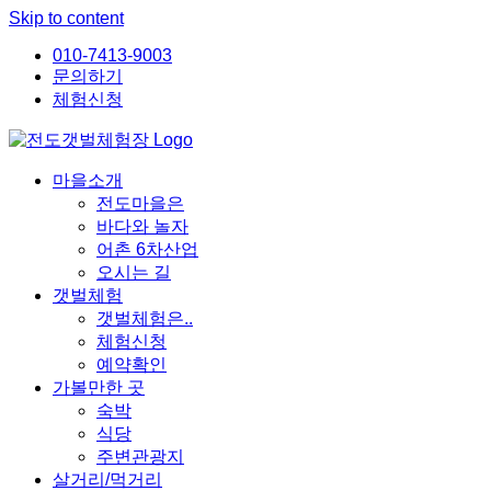
Skip to content
010-7413-9003
문의하기
체험신청
마을소개
전도마을은
바다와 놀자
어촌 6차산업
오시는 길
갯벌체험
갯벌체험은..
체험신청
예약확인
가볼만한 곳
숙박
식당
주변관광지
살거리/먹거리