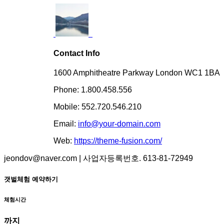
Contact Info
1600 Amphitheatre Parkway London WC1 1BA
Phone: 1.800.458.556
Mobile: 552.720.546.210
Email:
info@your-domain.com
Web:
https://theme-fusion.com/
jeondov@naver.com | 사업자등록번호. 613-81-72949
갯벌체험 예약하기
체험시간
까지