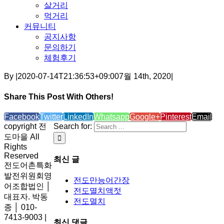
살거리
먹거리
커뮤니티
공지사항
문의하기
체험후기
By
|
2020-07-14T21:36:53+09:00
7월 14th, 2020
|
Share This Post With Others!
Facebook
Twitter
LinkedIn
Whatsapp
Google+
Pinterest
Email
copyright 전
Search for:
도마을 All
Rights
Reserved
최신 글
전도어촌특화
발전위원회영
전도만능어간장
어조합법인 │
전도멸치액젓
대표자. 박동
전도멸치
종 │ 010-
7413-9003 |
최신 댓글