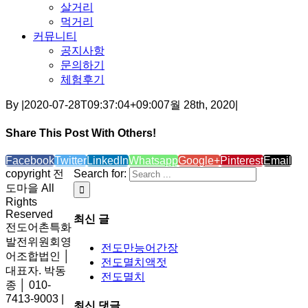
살거리
먹거리
커뮤니티
공지사항
문의하기
체험후기
By
|
2020-07-28T09:37:04+09:00
7월 28th, 2020
|
Share This Post With Others!
Facebook
Twitter
LinkedIn
Whatsapp
Google+
Pinterest
Email
copyright 전
Search for:
도마을 All
Rights
Reserved
최신 글
전도어촌특화
발전위원회영
전도만능어간장
어조합법인 │
전도멸치액젓
대표자. 박동
전도멸치
종 │ 010-
7413-9003 |
최신 댓글