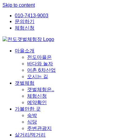
Skip to content
010-7413-9003
문의하기
체험신청
마을소개
전도마을은
바다와 놀자
어촌 6차산업
오시는 길
갯벌체험
갯벌체험은..
체험신청
예약확인
가볼만한 곳
숙박
식당
주변관광지
살거리/먹거리