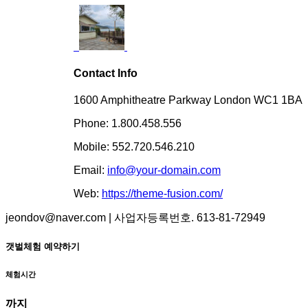
Contact Info
1600 Amphitheatre Parkway London WC1 1BA
Phone: 1.800.458.556
Mobile: 552.720.546.210
Email:
info@your-domain.com
Web:
https://theme-fusion.com/
jeondov@naver.com | 사업자등록번호. 613-81-72949
갯벌체험 예약하기
체험시간
까지