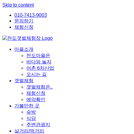
Skip to content
010-7413-9003
문의하기
체험신청
마을소개
전도마을은
바다와 놀자
어촌 6차산업
오시는 길
갯벌체험
갯벌체험은..
체험신청
예약확인
가볼만한 곳
숙박
식당
주변관광지
살거리/먹거리