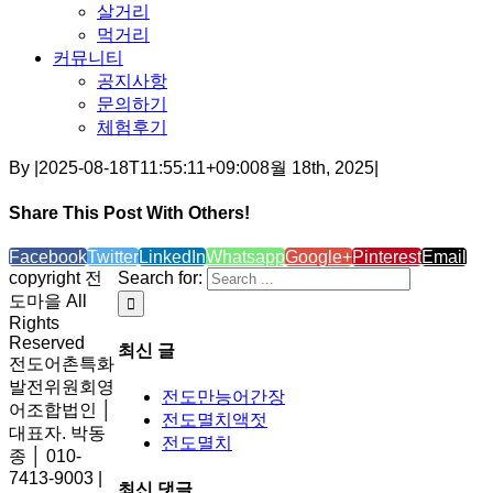
살거리
먹거리
커뮤니티
공지사항
문의하기
체험후기
By
|
2025-08-18T11:55:11+09:00
8월 18th, 2025
|
Share This Post With Others!
Facebook
Twitter
LinkedIn
Whatsapp
Google+
Pinterest
Email
copyright 전
Search for:
도마을 All
Rights
Reserved
최신 글
전도어촌특화
발전위원회영
전도만능어간장
어조합법인 │
전도멸치액젓
대표자. 박동
전도멸치
종 │ 010-
7413-9003 |
최신 댓글