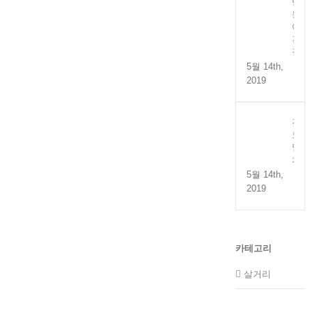
만
능
어
간
장
5월 14th,
2019
전
도
멸
치
5월 14th,
2019
카테고리
살거리