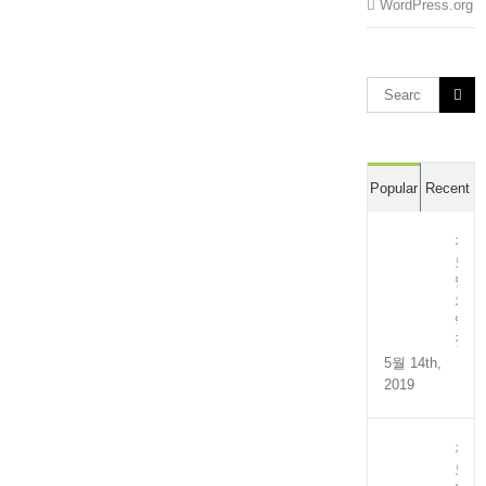
WordPress.org
Search
for:
Popular
Recent
전
도
멸
치
액
젓
5월 14th,
2019
전
도