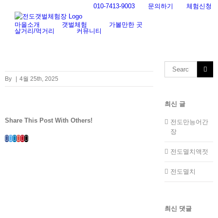
Skip
010-7413-9003
문의하기
체험신청
to
content
마을소개
갯벌체험
가볼만한 곳
살거리/먹거리
커뮤니티
Search
for:
By
|
4월 25th, 2025
최신 글
Share This Post With Others!
전도만능어간
장
Facebook
Twitter
LinkedIn
Whatsapp
Google+
Pinterest
Email
전도멸치액젓
전도멸치
최신 댓글