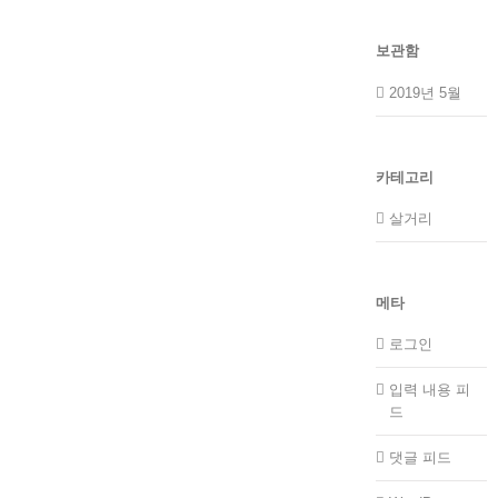
보관함
2019년 5월
카테고리
살거리
메타
로그인
입력 내용 피
드
댓글 피드