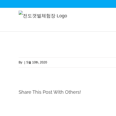
Skip
to
content
By
|
5월 10th, 2020
Share This Post With Others!