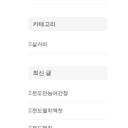
카테고리
살거리
최신 글
전도만능어간장
전도멸치액젓
전도멸치