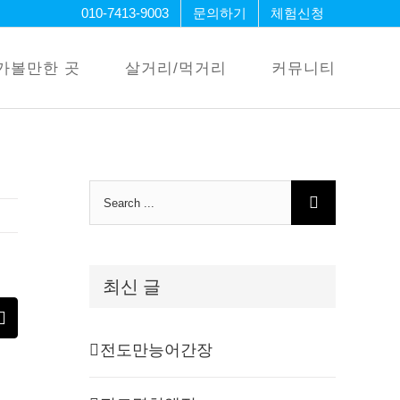
010-7413-9003
문의하기
체험신청
가볼만한 곳
살거리/먹거리
커뮤니티
Search
for:
최신 글
erest
Email
전도만능어간장