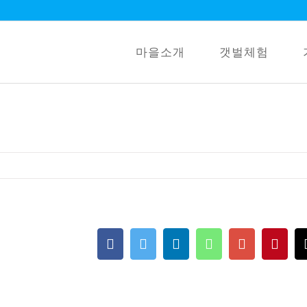
마을소개
갯벌체험
Facebook
Twitter
LinkedIn
Whatsapp
Google+
Pint