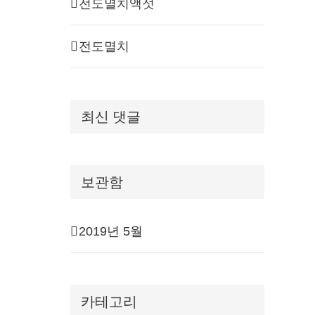
전도멸치액젓
전도멸치
최신 댓글
보관함
2019년 5월
카테고리