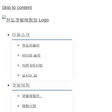
Skip to content
마을소개
전도마을은
바다와 놀자
어촌 6차산업
오시는 길
갯벌체험
갯벌체험은..
체험신청