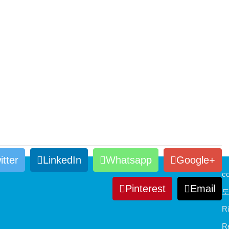
itter
LinkedIn
Whatsapp
Google+
c
Pinterest
Email
도
Ri
R