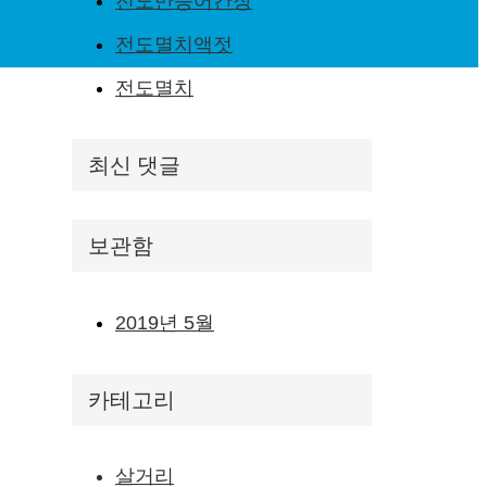
전도만능어간장
전도멸치액젓
전도멸치
최신 댓글
보관함
2019년 5월
카테고리
살거리