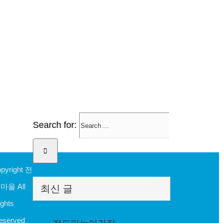
Search for:
opyright 전
마을 All
최신 글
ghts
eserved