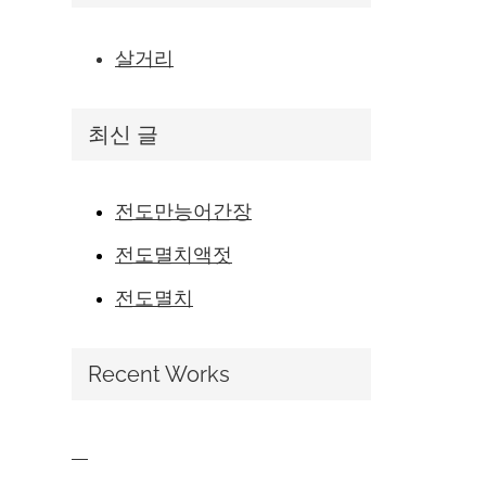
살거리
최신 글
전도만능어간장
전도멸치액젓
전도멸치
Recent Works