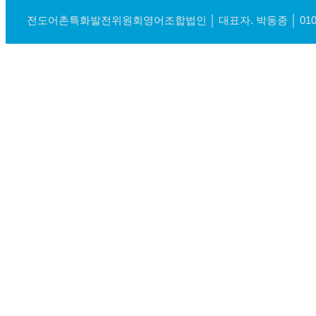
전도어촌특화발전위원회영어조합법인 │ 대표자. 박동종 │ 010-7413-90