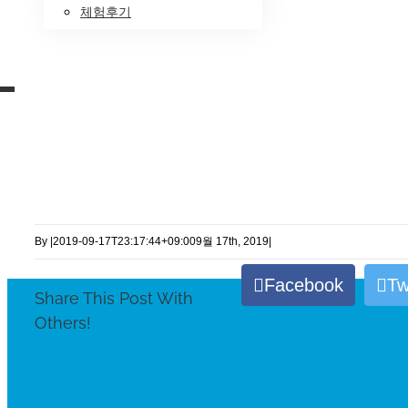
체험후기
By
|
2019-09-17T23:17:44+09:00
9월 17th, 2019
|
Facebook
Tw
Share This Post With
Others!