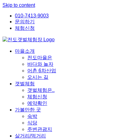
Skip to content
010-7413-9003
문의하기
체험신청
마을소개
전도마을은
바다와 놀자
어촌 6차산업
오시는 길
갯벌체험
갯벌체험은..
체험신청
예약확인
가볼만한 곳
숙박
식당
주변관광지
살거리/먹거리