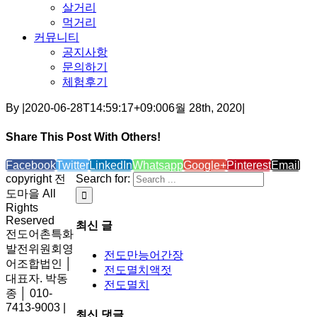
살거리
먹거리
커뮤니티
공지사항
문의하기
체험후기
By
|
2020-06-28T14:59:17+09:00
6월 28th, 2020
|
Share This Post With Others!
Facebook
Twitter
LinkedIn
Whatsapp
Google+
Pinterest
Email
copyright 전
Search for:
도마을 All
Rights
Reserved
최신 글
전도어촌특화
발전위원회영
전도만능어간장
어조합법인 │
전도멸치액젓
대표자. 박동
전도멸치
종 │ 010-
7413-9003 |
최신 댓글