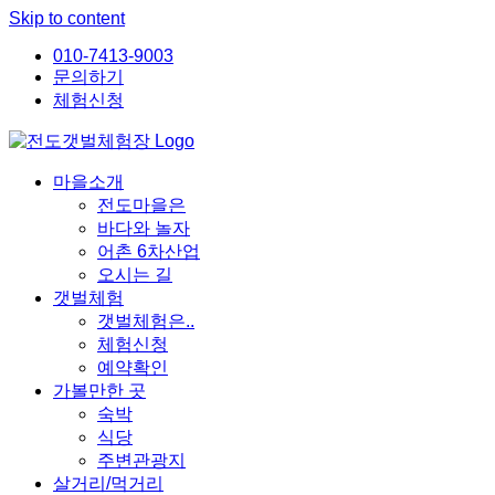
Skip to content
010-7413-9003
문의하기
체험신청
마을소개
전도마을은
바다와 놀자
어촌 6차산업
오시는 길
갯벌체험
갯벌체험은..
체험신청
예약확인
가볼만한 곳
숙박
식당
주변관광지
살거리/먹거리