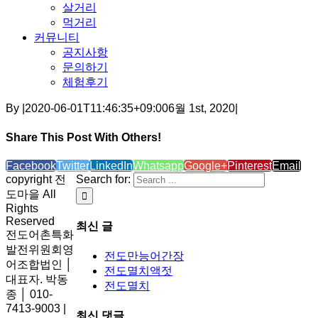
살거리
먹거리
커뮤니티
공지사항
문의하기
체험후기
By
|
2020-06-01T11:46:35+09:00
6월 1st, 2020
|
Share This Post With Others!
Facebook
Twitter
LinkedIn
Whatsapp
Google+
Pinterest
Email
copyright 전
Search for:
도마을 All
Rights
Reserved
최신 글
전도어촌특화
발전위원회영
전도만능어간장
어조합법인 │
전도멸치액젓
대표자. 박동
전도멸치
종 │ 010-
7413-9003 |
최신 댓글