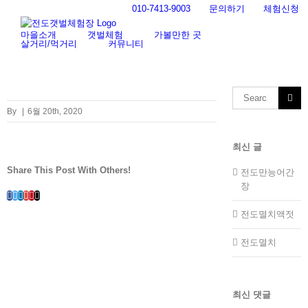
Skip
010-7413-9003
문의하기
체험신청
to
content
마을소개
갯벌체험
가볼만한 곳
살거리/먹거리
커뮤니티
Search
for:
By
|
6월 20th, 2020
최신 글
Share This Post With Others!
전도만능어간
장
Facebook
Twitter
LinkedIn
Whatsapp
Google+
Pinterest
Email
전도멸치액젓
전도멸치
최신 댓글