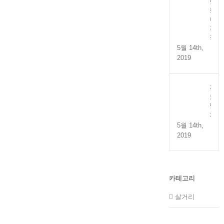
만
능
어
간
장
5월 14th,
2019
전
도
멸
치
5월 14th,
2019
카테고리
살거리