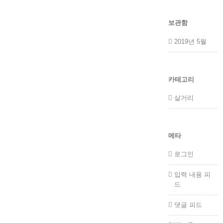
보관함
2019년 5월
카테고리
살거리
메타
로그인
입력 내용 피
드
댓글 피드