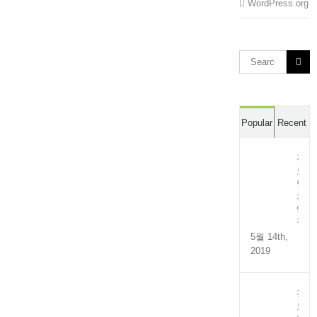
WordPress.org
Search
for:
Popular
Recent
전
도
멸
치
액
젓
5월 14th,
2019
전
도