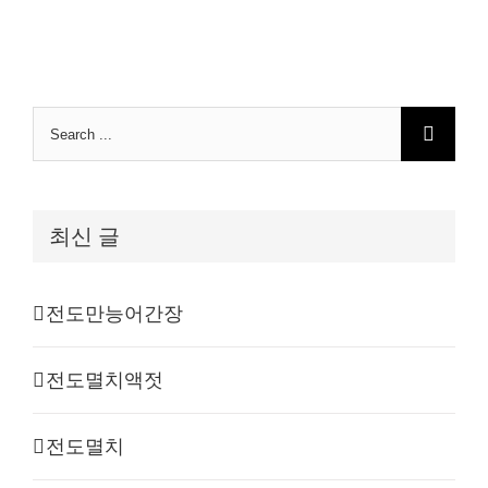
Search
for:
최신 글
전도만능어간장
전도멸치액젓
전도멸치