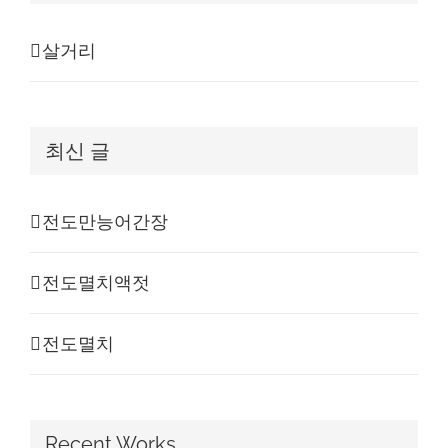
살거리
최신 글
전도만능어간장
전도멸치액젓
전도멸치
Recent Works