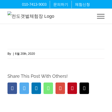
Skip
010-7413-9003
문의하기
체험신청
to
content
By
|
6월 20th, 2020
Share This Post With Others!
Facebook
Twitter
LinkedIn
Whatsapp
Google+
Pinterest
Email