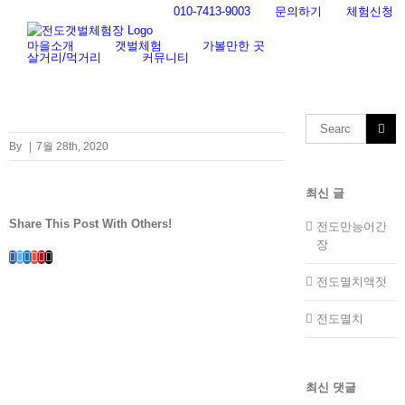
Skip
010-7413-9003
문의하기
체험신청
to
content
마을소개
갯벌체험
가볼만한 곳
살거리/먹거리
커뮤니티
Search
for:
By
|
7월 28th, 2020
최신 글
Share This Post With Others!
전도만능어간
장
Facebook
Twitter
LinkedIn
Whatsapp
Google+
Pinterest
Email
전도멸치액젓
전도멸치
최신 댓글