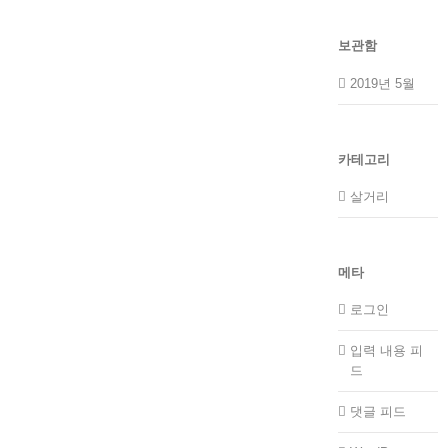
보관함
2019년 5월
카테고리
살거리
메타
로그인
입력 내용 피
드
댓글 피드