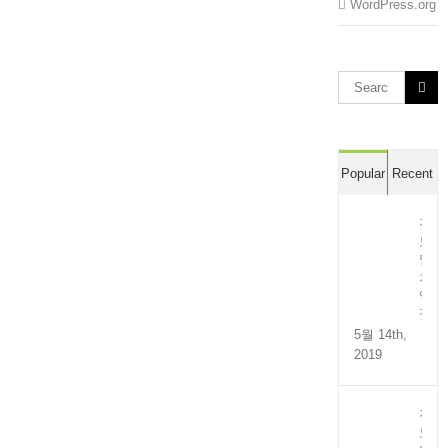
WordPress.org
Search
for:
Popular
Recent
전
도
멸
치
액
젓
5월 14th,
2019
전
도