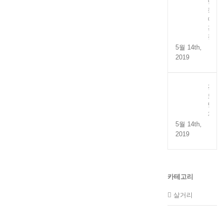
만
능
어
간
장
5월 14th,
2019
전
도
멸
치
5월 14th,
2019
카테고리
살거리