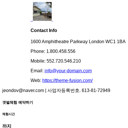
Contact Info
1600 Amphitheatre Parkway London WC1 1BA
Phone: 1.800.458.556
Mobile: 552.720.546.210
Email:
info@your-domain.com
Web:
https://theme-fusion.com/
jeondov@naver.com | 사업자등록번호. 613-81-72949
갯벌체험 예약하기
체험시간
까지