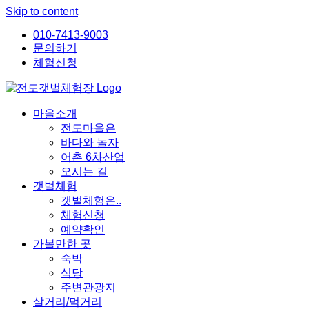
Skip to content
010-7413-9003
문의하기
체험신청
마을소개
전도마을은
바다와 놀자
어촌 6차산업
오시는 길
갯벌체험
갯벌체험은..
체험신청
예약확인
가볼만한 곳
숙박
식당
주변관광지
살거리/먹거리