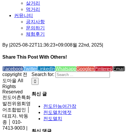
살거리
먹거리
커뮤니티
공지사항
문의하기
체험후기
By
|
2025-08-22T11:36:23+09:00
8월 22nd, 2025
|
Share This Post With Others!
Facebook
Twitter
LinkedIn
Whatsapp
Google+
Pinterest
Email
copyright 전
Search for:
도마을 All
Rights
Reserved
최신 글
전도어촌특화
발전위원회영
전도만능어간장
어조합법인 │
전도멸치액젓
대표자. 박동
전도멸치
종 │ 010-
7413-9003 |
최신 댓글