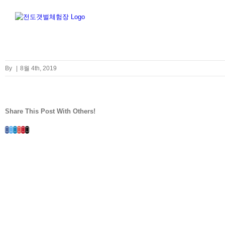
Skip
to
content
By
|
8월 4th, 2019
Share This Post With Others!
Facebook
Twitter
LinkedIn
Whatsapp
Google+
Pinterest
Email