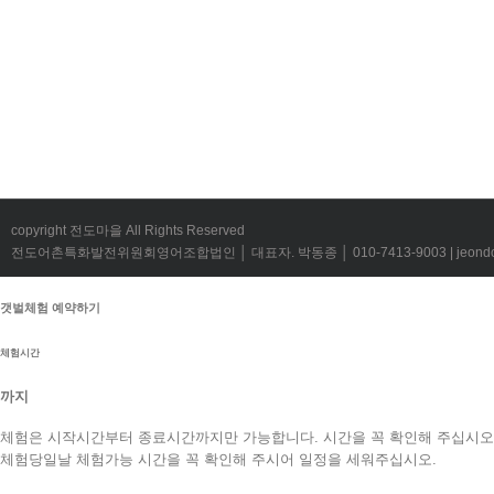
copyright 전도마을 All Rights Reserved
전도어촌특화발전위원회영어조합법인 │ 대표자. 박동종 │ 010-7413-9003 | jeondov@
갯벌체험 예약하기
체험시간
까지
체험은 시작시간부터 종료시간까지만 가능합니다. 시간을 꼭 확인해 주십시오
체험당일날 체험가능 시간을 꼭 확인해 주시어 일정을 세워주십시오.