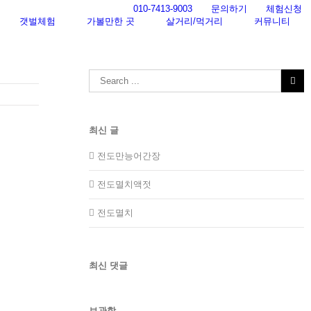
010-7413-9003
문의하기
체험신청
갯벌체험
가볼만한 곳
살거리/먹거리
커뮤니티
Search
for:
최신 글
전도만능어간장
전도멸치액젓
전도멸치
최신 댓글
보관함