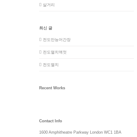
살거리
최신 글
전도만능어간장
전도멸치액젓
전도멸치
Recent Works
Contact Info
1600 Amphitheatre Parkway London WC1 1BA