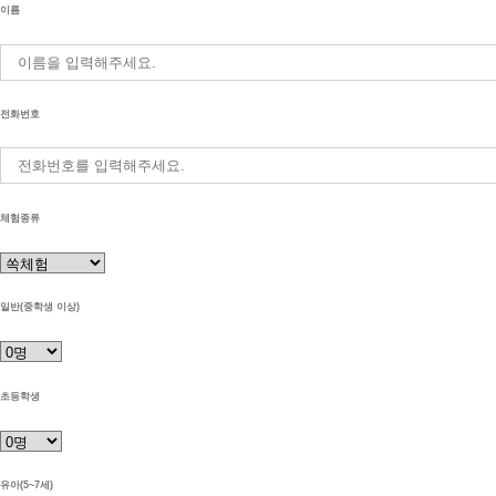
이름
전화번호
체험종류
일반(중학생 이상)
초등학생
유아(5~7세)