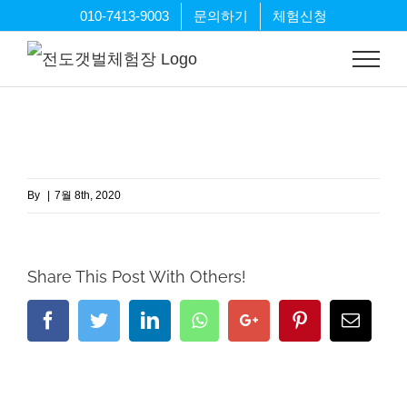
Skip
010-7413-9003
문의하기
체험신청
to
content
By
|
7월 8th, 2020
Share This Post With Others!
Facebook
Twitter
LinkedIn
Whatsapp
Google+
Pinterest
Email