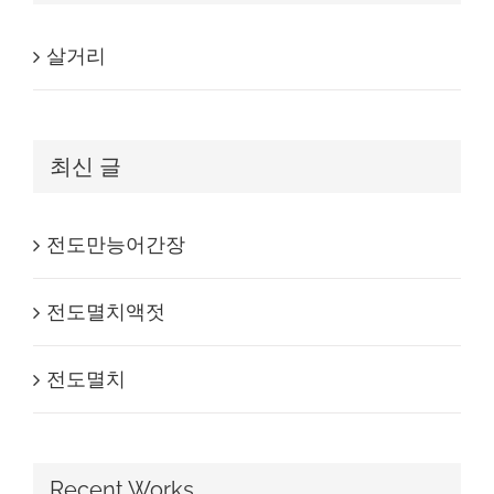
살거리
최신 글
전도만능어간장
전도멸치액젓
전도멸치
Recent Works