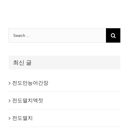
Search
for:
최신 글
전도만능어간장
전도멸치액젓
전도멸치