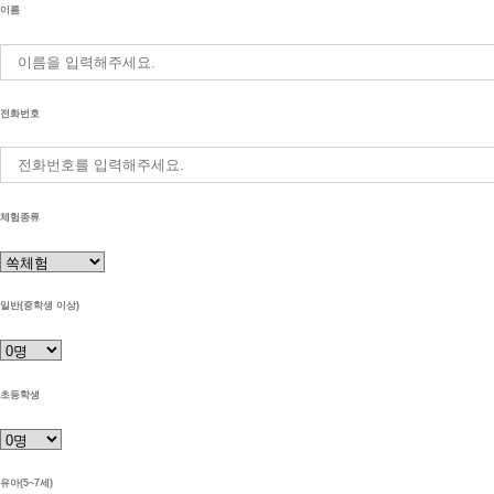
이름
전화번호
체험종류
일반(중학생 이상)
초등학생
유아(5~7세)