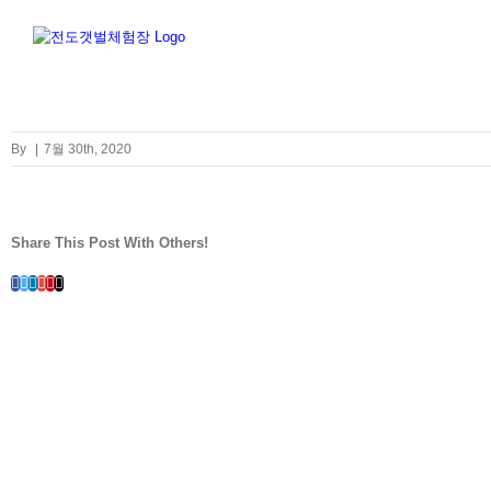
Skip
to
content
By
|
7월 30th, 2020
Share This Post With Others!
Facebook
Twitter
LinkedIn
Whatsapp
Google+
Pinterest
Email