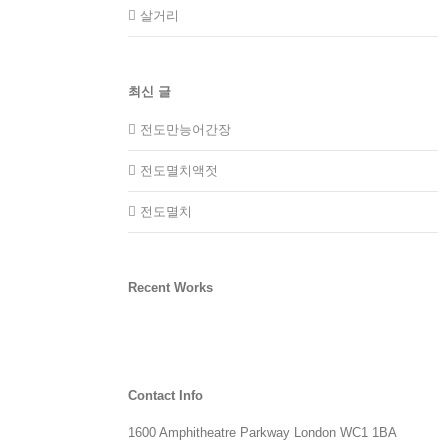
살거리
최신 글
전도만능어간장
전도멸치액젓
전도멸치
Recent Works
Contact Info
1600 Amphitheatre Parkway London WC1 1BA