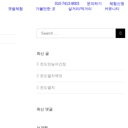
010-7413-9003
문의하기
체험신청
갯벌체험
가볼만한 곳
살거리/먹거리
커뮤니티
Search
for:
최신 글
전도만능어간장
전도멸치액젓
전도멸치
최신 댓글
보관함