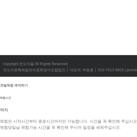
copyright 전도마을 All Rights Reserved
전도어촌특화발전위원회영어조합법인 │ 대표자. 박동종 │ 010-7413-9003 | jeondov@
갯벌체험 예약하기
체험시간
까지
체험은 시작시간부터 종료시간까지만 가능합니다. 시간을 꼭 확인해 주십시오
체험당일날 체험가능 시간을 꼭 확인해 주시어 일정을 세워주십시오.