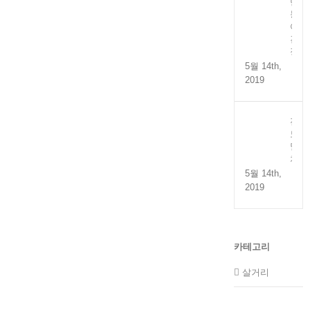
만
능
어
간
장
5월 14th,
2019
전
도
멸
치
5월 14th,
2019
카테고리
살거리