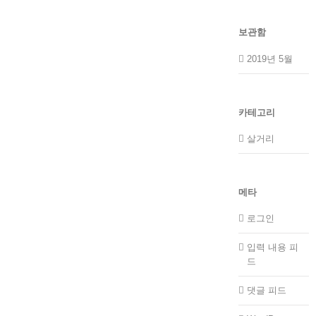
보관함
2019년 5월
카테고리
살거리
메타
로그인
입력 내용 피
드
댓글 피드