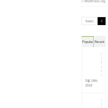
WordPress.org
Search
for:
Popular
Recent
전
도
멸
치
액
젓
5월 14th,
2019
전
도