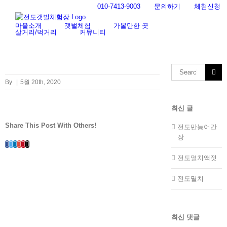
Skip
010-7413-9003
문의하기
체험신청
to
content
마을소개
갯벌체험
가볼만한 곳
살거리/먹거리
커뮤니티
Search
for:
By
|
5월 20th, 2020
최신 글
Share This Post With Others!
전도만능어간
장
Facebook
Twitter
LinkedIn
Whatsapp
Google+
Pinterest
Email
전도멸치액젓
전도멸치
최신 댓글