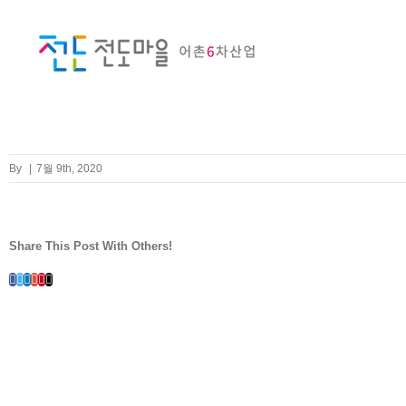
Skip
to
content
By
|
7월 9th, 2020
Share This Post With Others!
Facebook
Twitter
LinkedIn
Whatsapp
Google+
Pinterest
Email