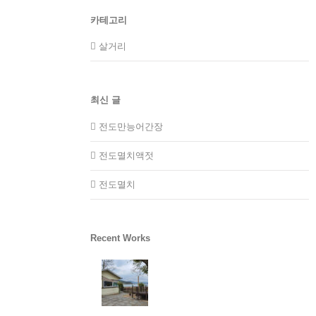
카테고리
살거리
최신 글
전도만능어간장
전도멸치액젓
전도멸치
Recent Works