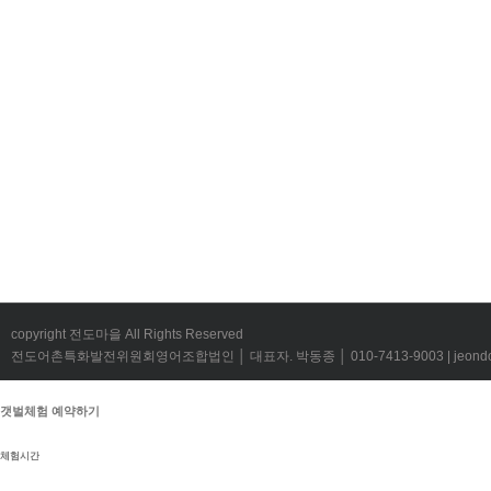
copyright 전도마을 All Rights Reserved
전도어촌특화발전위원회영어조합법인 │ 대표자. 박동종 │ 010-7413-9003 | jeondov@
갯벌체험 예약하기
체험시간