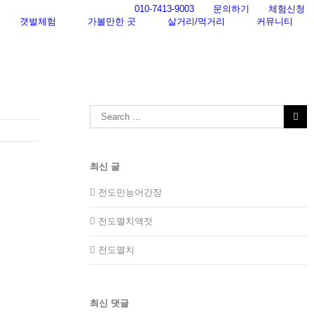
010-7413-9003
문의하기
체험신청
갯벌체험
가볼만한 곳
살거리/먹거리
커뮤니티
Search
for:
최신 글
전도만능어간장
전도멸치액젓
전도멸치
최신 댓글