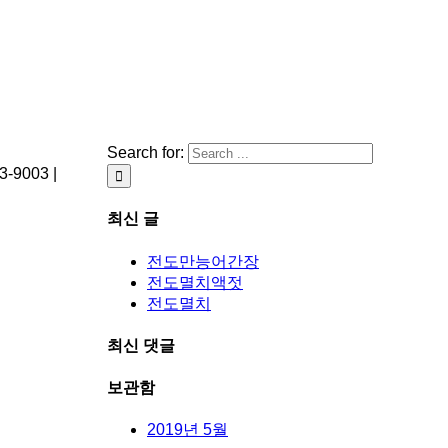
Search for:
003 |
최신 글
전도만능어간장
전도멸치액젓
전도멸치
최신 댓글
보관함
2019년 5월