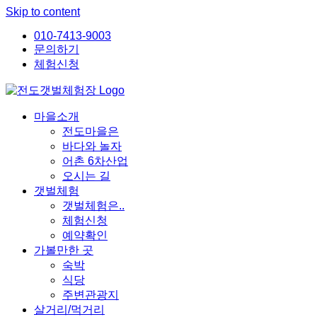
Skip to content
010-7413-9003
문의하기
체험신청
마을소개
전도마을은
바다와 놀자
어촌 6차산업
오시는 길
갯벌체험
갯벌체험은..
체험신청
예약확인
가볼만한 곳
숙박
식당
주변관광지
살거리/먹거리