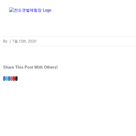
Skip
to
content
By
|
7월 15th, 2020
Share This Post With Others!
Facebook
Twitter
LinkedIn
Whatsapp
Google+
Pinterest
Email