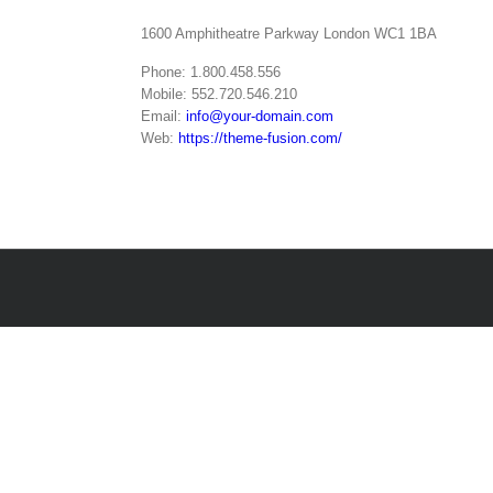
1600 Amphitheatre Parkway London WC1 1BA
Phone: 1.800.458.556
Mobile: 552.720.546.210
Email:
info@your-domain.com
Web:
https://theme-fusion.com/