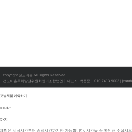
copyright 전도마을 All Rights Reserved
전도어촌특화발전위원회영어조합법인 │ 대표자. 박동종 │ 010-7413-9003 | jeondov@
갯벌체험 예약하기
체험시간
까지
체험은 시작시간부터 종료시간까지만 가능합니다. 시간을 꼭 확인해 주십시오