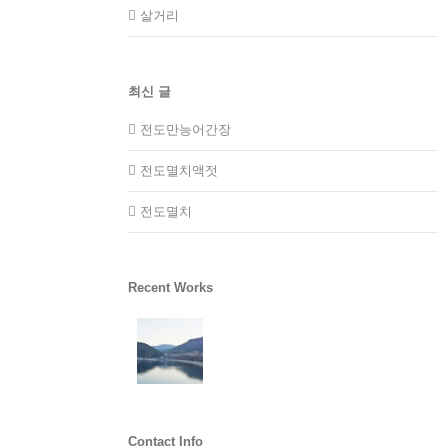
살거리
최신 글
전도만능어간장
전도멸치액젓
전도멸치
Recent Works
Contact Info