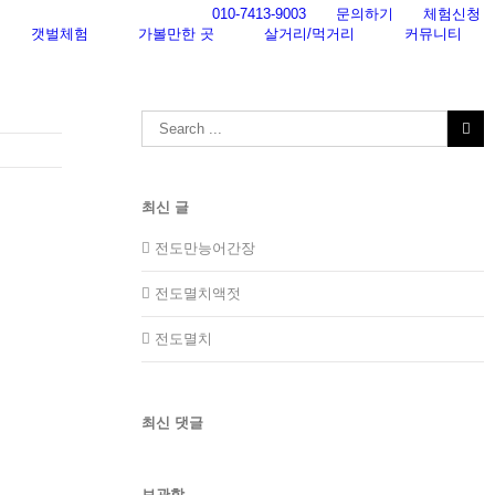
010-7413-9003
문의하기
체험신청
갯벌체험
가볼만한 곳
살거리/먹거리
커뮤니티
Search
for:
최신 글
전도만능어간장
전도멸치액젓
전도멸치
최신 댓글
보관함