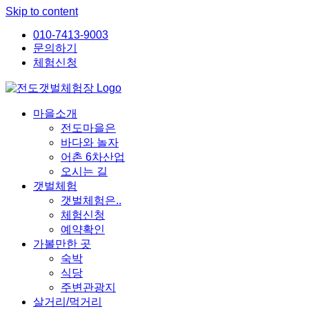
Skip to content
010-7413-9003
문의하기
체험신청
마을소개
전도마을은
바다와 놀자
어촌 6차산업
오시는 길
갯벌체험
갯벌체험은..
체험신청
예약확인
가볼만한 곳
숙박
식당
주변관광지
살거리/먹거리