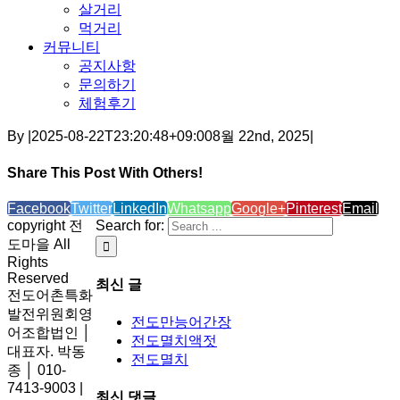
살거리
먹거리
커뮤니티
공지사항
문의하기
체험후기
By
|
2025-08-22T23:20:48+09:00
8월 22nd, 2025
|
Share This Post With Others!
Facebook
Twitter
LinkedIn
Whatsapp
Google+
Pinterest
Email
copyright 전
Search for:
도마을 All
Rights
Reserved
최신 글
전도어촌특화
발전위원회영
전도만능어간장
어조합법인 │
전도멸치액젓
대표자. 박동
전도멸치
종 │ 010-
7413-9003 |
최신 댓글