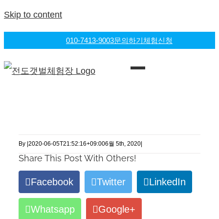
Skip to content
010-7413-9003
문의하기
체험신청
By
|
2020-06-05T21:52:16+09:00
6월 5th, 2020
|
Share This Post With Others!
Facebook
Twitter
LinkedIn
Whatsapp
Google+