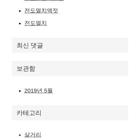
전도멸치액젓
전도멸치
최신 댓글
보관함
2019년 5월
카테고리
살거리