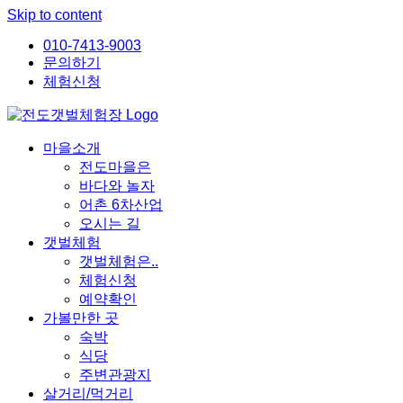
Skip to content
010-7413-9003
문의하기
체험신청
마을소개
전도마을은
바다와 놀자
어촌 6차산업
오시는 길
갯벌체험
갯벌체험은..
체험신청
예약확인
가볼만한 곳
숙박
식당
주변관광지
살거리/먹거리