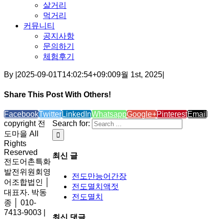
살거리
먹거리
커뮤니티
공지사항
문의하기
체험후기
By
|
2025-09-01T14:02:54+09:00
9월 1st, 2025
|
Share This Post With Others!
Facebook
Twitter
LinkedIn
Whatsapp
Google+
Pinterest
Email
copyright 전
Search for:
도마을 All
Rights
Reserved
최신 글
전도어촌특화
발전위원회영
전도만능어간장
어조합법인 │
전도멸치액젓
대표자. 박동
전도멸치
종 │ 010-
7413-9003 |
최신 댓글