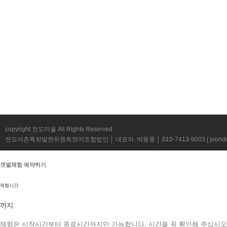
copyright 전도마을 All Rights Reserved
전도어촌특화발전위원회영어조합법인 │ 대표자. 박동종 │ 010-7413-9003 | jeondov@
갯벌체험 예약하기
체험시간
까지
체험은 시작시간부터 종료시간까지만 가능합니다. 시간을 꼭 확인해 주십시오