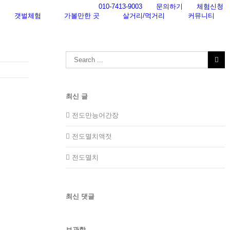
010-7413-9003
문의하기
체험신청
갯벌체험
가볼만한 곳
살거리/먹거리
커뮤니티
Search
for:
최신 글
전도만능어간장
전도멸치액젓
전도멸치
최신 댓글
보관함