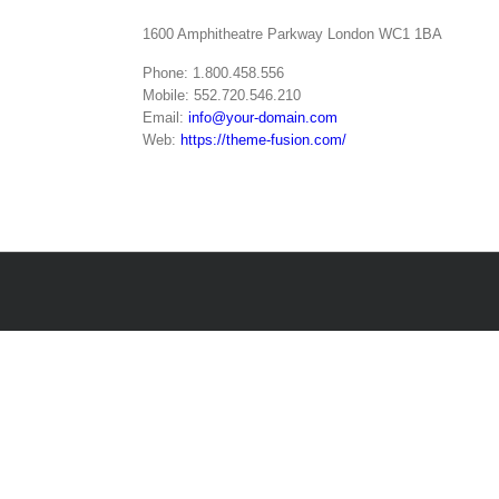
1600 Amphitheatre Parkway London WC1 1BA
Phone: 1.800.458.556
Mobile: 552.720.546.210
Email:
info@your-domain.com
Web:
https://theme-fusion.com/