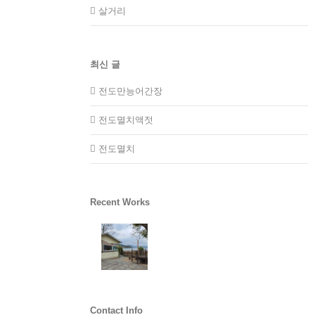
살거리
최신 글
전도만능어간장
전도멸치액젓
전도멸치
Recent Works
Contact Info