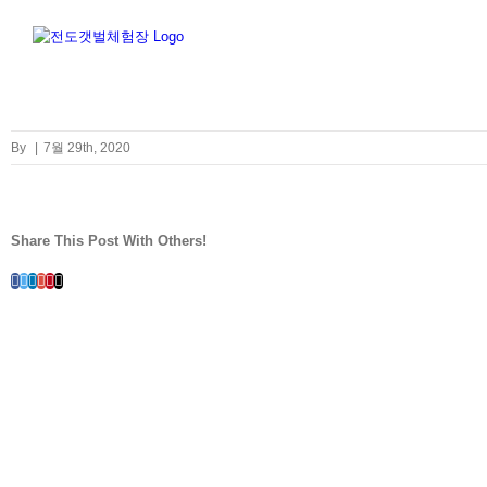
Skip
to
content
By
|
7월 29th, 2020
Share This Post With Others!
Facebook
Twitter
LinkedIn
Whatsapp
Google+
Pinterest
Email