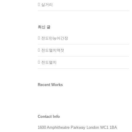
살거리
최신 글
전도만능어간장
전도멸치액젓
전도멸치
Recent Works
Contact Info
1600 Amphitheatre Parkway London WC1 1BA