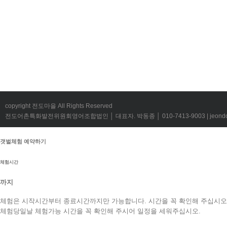
copyright 전도마을 All Rights Reserved
전도어촌특화발전위원회영어조합법인 │ 대표자. 박동종 │ 010-7413-9003 | jeondov@
갯벌체험 예약하기
체험시간
까지
체험은 시작시간부터 종료시간까지만 가능합니다. 시간을 꼭 확인해 주십시오
체험당일날 체험가능 시간을 꼭 확인해 주시어 일정을 세워주십시오.