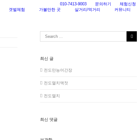
010-7413-9003
문의하기
체험신청
갯벌체험
가볼만한 곳
살거리/먹거리
커뮤니티
Search
for:
최신 글
전도만능어간장
전도멸치액젓
전도멸치
최신 댓글
보관함