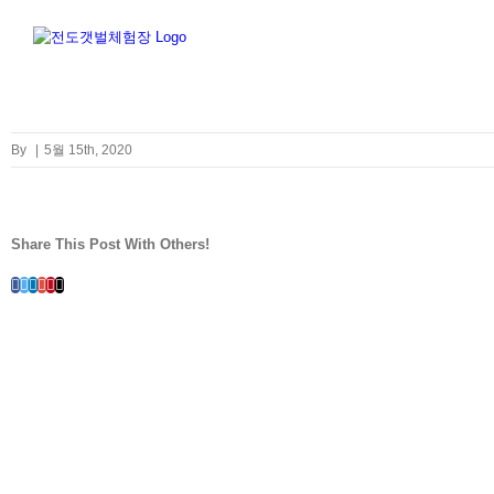
Skip
to
content
By
|
5월 15th, 2020
Share This Post With Others!
Facebook
Twitter
LinkedIn
Whatsapp
Google+
Pinterest
Email