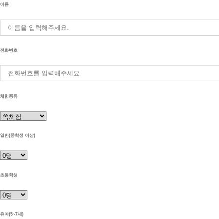
이름
전화번호
체험종류
일반(중학생 이상)
초등학생
유아(5~7세)