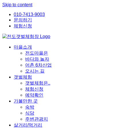
Skip to content
010-7413-9003
문의하기
체험신청
마을소개
전도마을은
바다와 놀자
어촌 6차산업
오시는 길
갯벌체험
갯벌체험은..
체험신청
예약확인
가볼만한 곳
숙박
식당
주변관광지
살거리/먹거리