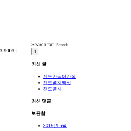
Search for:
003 |
최신 글
전도만능어간장
전도멸치액젓
전도멸치
최신 댓글
보관함
2019년 5월